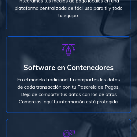
Integramos tus medios de pago locales en una
plataforma centralizada de fácil uso para ti y todo
tu equipo.
Ver Planes
Independencia
Nuestras instancias garantizan la independencia
Software en Contenedores
de cada Cliente. Desde el momento cero tendrás
el control de toda tu información, ni siquiera
En el modelo tradicional tu compartes los datos
nosotros podemos acceder a ella.
de cada transacción con tu Pasarela de Pagos.
Deja de compartir tus datos con los de otros
Ver Planes
Comercios, aquí tu información está protegida.
APIs