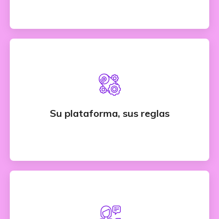
Usted parametriza todo
Usted crea sus propias Empresas y Cuentas, ¡si!
como si fuera un banco, asigne usuarios a sus
Su plataforma, sus reglas
diferentes sedes, desde su Financiero hasta sus
vendedores.
Sorprenda a sus Clientes