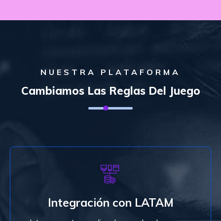
NUESTRA PLATAFORMA
Cambiamos Las Reglas Del Juego
Integración
Desde el procesamiento con Tarjetas Débito y
Crédito, Billeteras Digitales o cualquier medio de
Integración con LATAM
pago. Estamos integrados con varios
procesadores en Latino América.