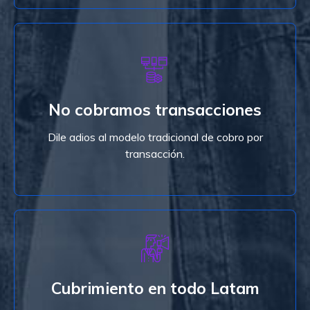
Ver Planes
tranquilidad.
No cobramos transacciones
pagas una mensualidad, ahora podrás crecer con
Con nuestro modelo de implementación solo
Dile adios al modelo tradicional de cobro por
transacción.
No cobramos transacciones
Ver Planes
escribirnos.
Cubrimiento en todo Latam
región y deseas ser integrado, no dudes en