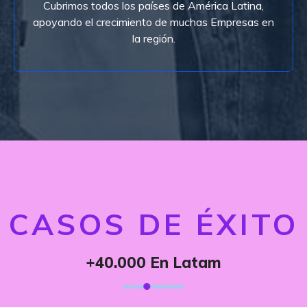
nuestra solución. Si eres un procesador en la
Cubrimos todos los países de América Latina,
Cubrimos todos los países de Latino América con
apoyando el crecimiento de muchas Empresas en
la región.
Latino América
CASOS DE ÉXITO
+40.000 En Latam