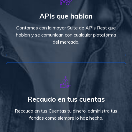
Integra fácilmente nuestros APIs a tu Software
APIs que hablan
de Producción, Call Center, E-Commerce o
Plataforma Digital.
Contamos con la mayor Suite de APIs Rest que
hablan y se comunican con cualquier plataforma
Ver Planes
del mercado.
Ver Planes
Recaudo en tus cuentas
tu eliges que herramientas utilizar.
Nos integramos con tu procesador local, y de ahí
Recauda en tus Cuentas tu dinero, administra tus
Recaudo en tus cuentas
fondos como siempre lo haz hecho.