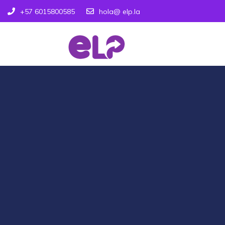
+57 6015800585
hola@ elp.la