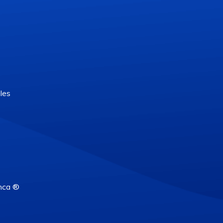
les
nca ®