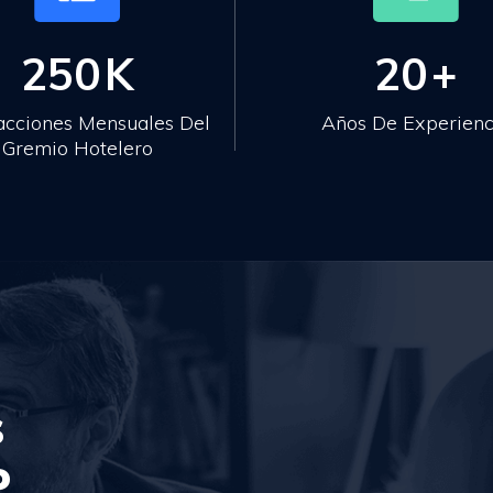
250
K
20
+
acciones Mensuales Del
Años De Experienc
Gremio Hotelero
s
P