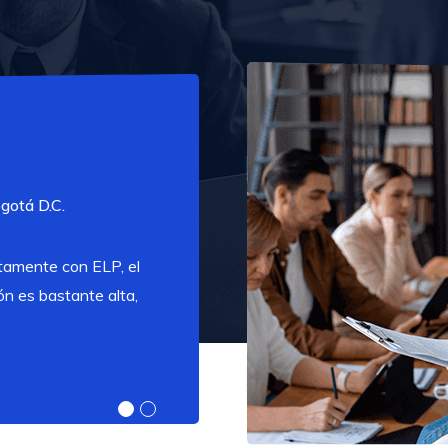
Ger
gotá D.C.
Hotel C
tamente con ELP, el
Necesitábamos una plat
ión es bastante alta,
procesamiento y que cu
logramos encontrar en 