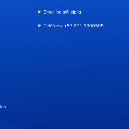
Email: hola@ elp.la
Teléfono: +57 601 5800585
les