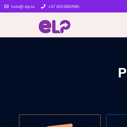
hola@ elp.la
+57 6015800585
P