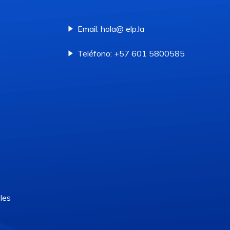
Email: hola@ elp.la
Teléfono: +57 601 5800585
les