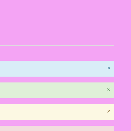
×
×
×