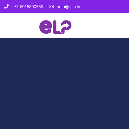
+57 6015800585
hola@ elp.la