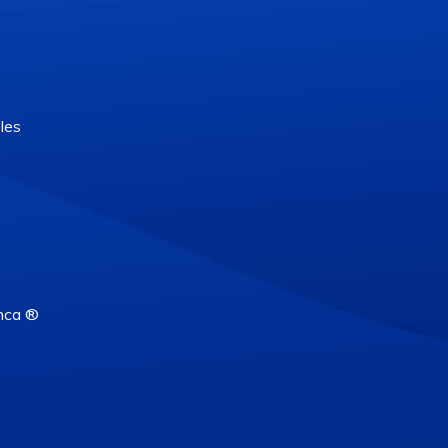
les
nca ®